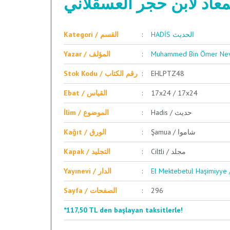
معاد لابن حجر العسقلاني
HADİS الحديث
Kategori / القسم
Yazar / المؤلف
Stok Kodu / رقم الكتاب
EHLPTZ48
Ebat / القياس
17x24 / 17x24
Hadis / حديث
İlim / الموضوع
Şamua / شاموا
Kağıt / الورق
Ciltli / مجلد
Kapak / التجليد
Yayınevi / الدار
Sayfa / الصفحات
296
*117,50 TL den başlayan taksitlerle!