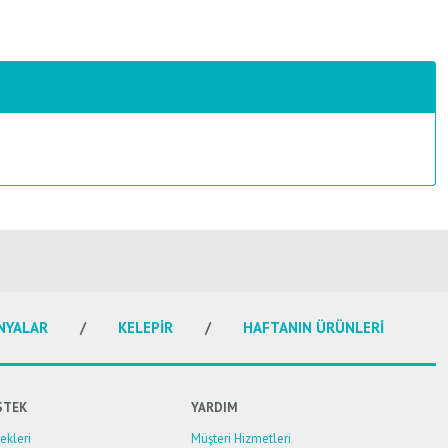
NYALAR
KELEPİR
HAFTANIN ÜRÜNLERİ
STEK
YARDIM
kleri
Müşteri Hizmetleri