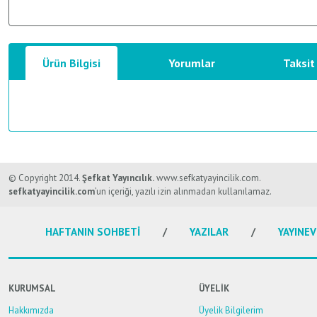
Ürün Bilgisi
Yorumlar
Taksit
Bu ürünün fiyat bilgisi, resim, ürün açıklamalarında ve diğer konularda y
Görüş ve önerileriniz için teşekkür ederiz.
© Copyright 2014.
Şefkat Yayıncılık.
www.sefkatyayincilik.com.
sefkatyayincilik.com
’un içeriği, yazılı izin alınmadan kullanılamaz.
Ürün resmi kalitesiz, bozuk veya görüntülenemiyor.
HAFTANIN SOHBETİ
YAZILAR
YAYINEV
Ürün açıklamasında eksik bilgiler bulunuyor.
Ürün bilgilerinde hatalar bulunuyor.
Ürün fiyatı diğer sitelerden daha pahalı.
KURUMSAL
ÜYELİK
Bu ürüne benzer farklı alternatifler olmalı.
Hakkımızda
Üyelik Bilgilerim