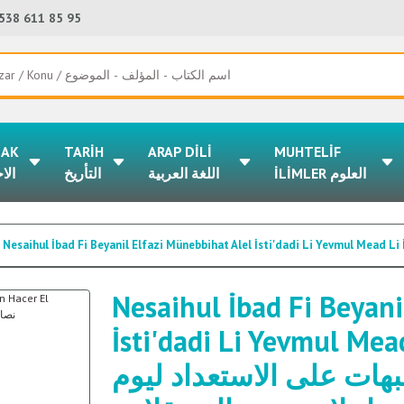
538 611 85 95
LAK
TARİH
ARAP DİLİ
MUHTELİF
İLİMLER العلوم
اللغة العربية
التأريخ
الا
Nesaihul İbad Fi Beyani
İsti'dadi Li Yevmul Mead
بهات على الاستعداد ليوم