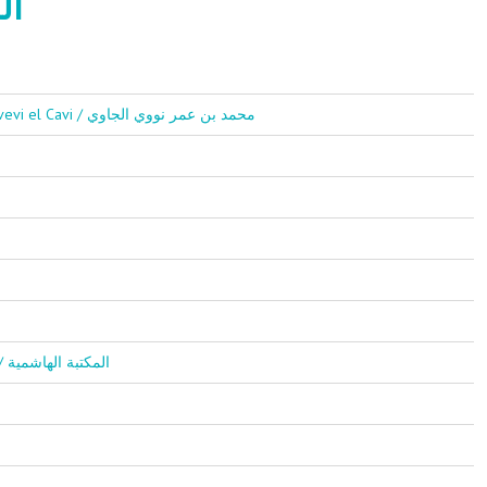
ال
Muhammed Bin Ömer Nevevi el Cavi / محمد بن عمر نووي الجاوي
El Mektebetul Haşimiyye / المكتبة الهاشمية