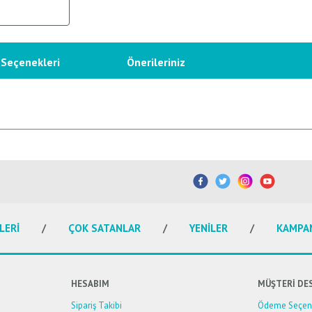
 Seçenekleri
Önerileriniz
etersiz gördüğünüz noktaları öneri formunu kullanarak tarafımıza iletebilirsiniz.
Bu ürüne ilk yorumu siz yapın!
Yorum Yaz
LERİ
ÇOK SATANLAR
YENİLER
KAMPA
HESABIM
MÜŞTERİ DE
Sipariş Takibi
Ödeme Seçene