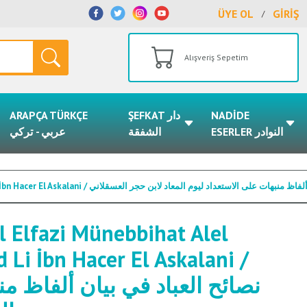
ÜYE OL
GİRİŞ
/
Alışveriş Sepetim
ARAPÇA TÜRKÇE
ŞEFKAT دار
NADİDE
ESERLER النوادر
الشفقة
عربي - تركي
Nesaihul İbad Fi Beyanil Elfazi Münebbihat Alel İsti'dadi Li Yevmul Mead Li İbn Hacer El Askalani /  ليوم المعاد لابن حجر العسقلاني
l Elfazi Münebbihat Alel
 Li İbn Hacer El Askalani /
نصائح العباد في بيان ألفاظ من