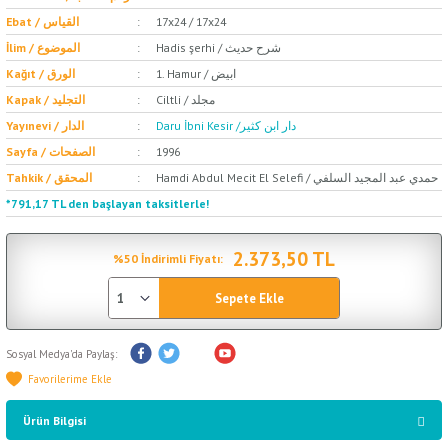
Ebat / القياس
17x24 / 17x24
Hadis şerhi / شرح حديث
İlim / الموضوع
1. Hamur / ابيض
Kağıt / الورق
Ciltli / مجلد
Kapak / التجليد
Daru İbni Kesir /دار ابن كثير
Yayınevi / الدار
Sayfa / الصفحات
1996
Hamdi Abdul Mecit El Selefi / حمدي عبد المجيد السلفي
Tahkik / المحقق
*791,17 TL den başlayan taksitlerle!
2.373,50 TL
%50 İndirimli Fiyatı:
Sepete Ekle
Sosyal Medya'da Paylaş:
Ürün Bilgisi