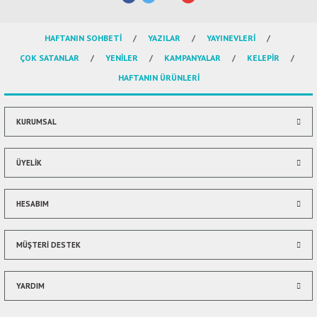
Görüş ve önerileriniz için teşekkür ederiz.
HAFTANIN SOHBETİ
YAZILAR
YAYINEVLERİ
Ürün resmi kalitesiz, bozuk veya görüntülenemiyor.
ÇOK SATANLAR
YENİLER
KAMPANYALAR
KELEPİR
Ürün açıklamasında eksik bilgiler bulunuyor.
HAFTANIN ÜRÜNLERİ
Ürün bilgilerinde hatalar bulunuyor.
Ürün fiyatı diğer sitelerden daha pahalı.
Bu ürüne benzer farklı alternatifler olmalı.
KURUMSAL
ÜYELİK
HESABIM
Gönder
MÜŞTERİ DESTEK
YARDIM