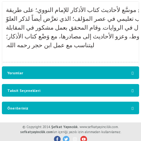
ٌ موسَّع لأحاديث كتاب الأذكار للإمام النووي؛ على طريقة
وب تعليمي في عصر المؤلف؛ الذي تعرَّض أيضاً لذكر العلوّ
بدل في الروايات. وقام المحقق بعمل مشكور في المقابلة
، وعزو الأحاديث إلى مصادرها، مع وَضْع كتاب الأذكار؛
ليتناسب مع عمل ابن حجر رحمه الله.
Yorumlar
Taksit Seçenekleri
Bu ürüne ilk yorumu siz yapın!
Önerileriniz
Yorum Yaz
Bu ürünün fiyat bilgisi, resim, ürün açıklamalarında ve diğer konularda
© Copyright 2014.
Şefkat Yayıncılık.
www.sefkatyayincilik.com.
yetersiz gördüğünüz noktaları öneri formunu kullanarak tarafımıza
sefkatyayincilik.com
’un içeriği, yazılı izin alınmadan kullanılamaz.
iletebilirsiniz.