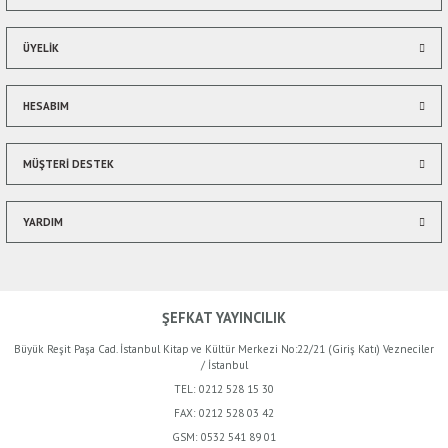
ÜYELİK
HESABIM
Gönder
MÜŞTERİ DESTEK
YARDIM
ŞEFKAT YAYINCILIK
Büyük Reşit Paşa Cad. İstanbul Kitap ve Kültür Merkezi No:22/21 (Giriş Katı) Vezneciler
/ İstanbul
TEL:
0212 528 15 30
FAX:
0212 528 03 42
GSM:
0532 541 89 01