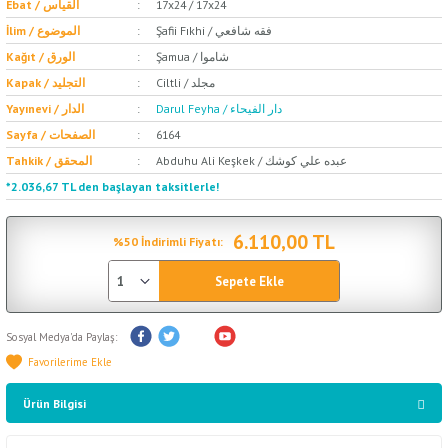
Ebat / القياس
17x24 / 17x24
Şafii Fıkhi / فقه شافعي
İlim / الموضوع
Şamua / شاموا
Kağıt / الورق
Ciltli / مجلد
Kapak / التجليد
Darul Feyha / دار الفيحاء
Yayınevi / الدار
Sayfa / الصفحات
6164
Abduhu Ali Keşkek / عبده علي كوشك
Tahkik / المحقق
*2.036,67 TL den başlayan taksitlerle!
6.110,00 TL
%50 İndirimli Fiyatı:
Sepete Ekle
Sosyal Medya'da Paylaş:
Ürün Bilgisi