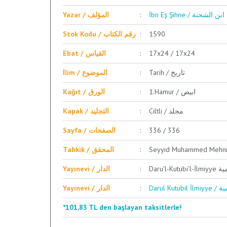
İbn Eş Şihne / ابن الشحنة
Yazar / المؤلف
Stok Kodu / رقم الكتاب
1590
Ebat / القياس
17x24 / 17x24
Tarih / تاريخ
İlim / الموضوع
1.Hamur / ابيض
Kağıt / الورق
Ciltli / مجلد
Kapak / التجليد
Sayfa / الصفحات
336 / 336
Tahkik / المحقق
Daru'l-
Yayınevi / الدار
Darul 
Yayınevi / الدار
*101,83 TL den başlayan taksitlerle!