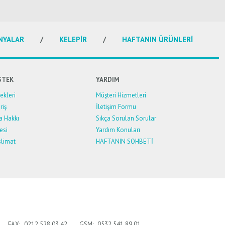
NYALAR
KELEPİR
HAFTANIN ÜRÜNLERİ
STEK
YARDIM
kleri
Müşteri Hizmetleri
riş
İletişim Formu
a Hakkı
Sıkça Sorulan Sorular
esi
Yardım Konuları
limat
HAFTANIN SOHBETİ
FAX:
0212 528 03 42
GSM:
0532 541 89 01