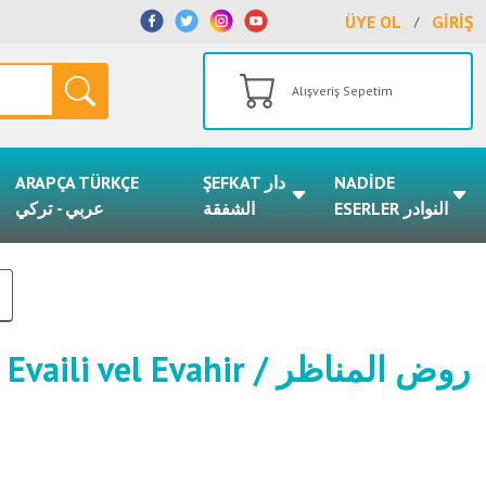
ÜYE OL
GİRİŞ
/
Alışveriş Sepetim
ARAPÇA TÜRKÇE
ŞEFKAT دار
NADİDE
ESERLER النوادر
الشفقة
عربي - تركي
 vel Evahir / روض المناظر