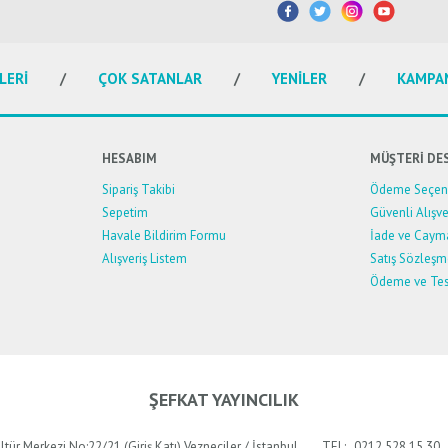
Bu ürüne ilk yorumu siz yapın!
Yorum Yaz
LERİ
ÇOK SATANLAR
YENİLER
KAMPA
HESABIM
MÜŞTERİ DE
Sipariş Takibi
Ödeme Seçene
Sepetim
Güvenli Alışve
Havale Bildirim Formu
İade ve Caym
Alışveriş Listem
Satış Sözleşm
Ödeme ve Tes
Gönder
ŞEFKAT YAYINCILIK
ltür Merkezi No:22/21 (Giriş Katı) Vezneciler / İstanbul
TEL:
0212 528 15 30