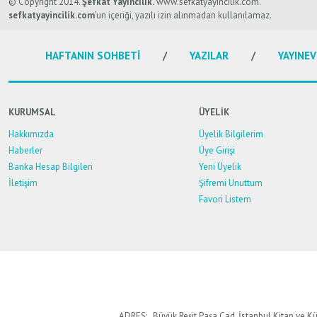
Görüş ve önerileriniz için teşekkür ederiz.
© Copyright 2014.
Şefkat Yayıncılık.
www.sefkatyayincilik.com.
sefkatyayincilik.com
’un içeriği, yazılı izin alınmadan kullanılamaz.
Ürün resmi kalitesiz, bozuk veya görüntülenemiyor.
HAFTANIN SOHBETİ
YAZILAR
YAYINEV
Ürün açıklamasında eksik bilgiler bulunuyor.
Ürün bilgilerinde hatalar bulunuyor.
Ürün fiyatı diğer sitelerden daha pahalı.
KURUMSAL
ÜYELİK
Bu ürüne benzer farklı alternatifler olmalı.
Hakkımızda
Üyelik Bilgilerim
Haberler
Üye Girişi
Banka Hesap Bilgileri
Yeni Üyelik
İletişim
Şifremi Unuttum
Favori Listem
ADRES:
Büyük Reşit Paşa Cad. İstanbul Kitap ve Kü