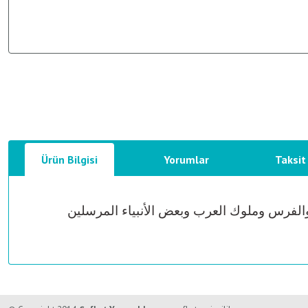
Ürün Bilgisi
Yorumlar
Taksit
آدم عليه السلام إلى سنة 806 هجري ذاكرا ملوك الروم والفرس وملوك العرب وبعض الأنبياء المرسلين
Bu ürünün fiyat bilgisi, resim, ürün açıklamalarında ve diğer konularda y