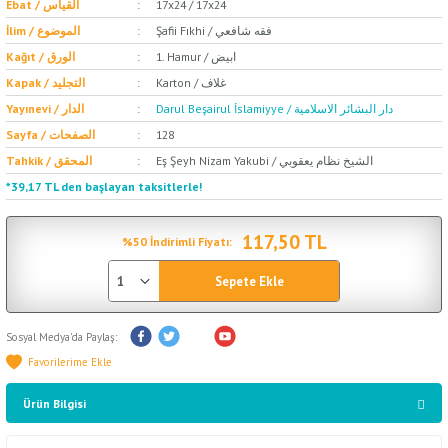
Ebat / القياس
17x24 / 17x24
Şafii Fıkhi / فقه شافعي
İlim / الموضوع
1. Hamur / ابيض
Kağıt / الورق
Karton / غلاف
Kapak / التجليد
Darul Beşairul İslamiyye / دار البشائر الاسلامية
Yayınevi / الدار
Sayfa / الصفحات
128
Eş Şeyh Nizam Yakubi / الشيخ نظام يعقوبي
Tahkik / المحقق
*39,17 TL den başlayan taksitlerle!
117,50 TL
%50 İndirimli Fiyatı:
Sepete Ekle
Sosyal Medya'da Paylaş:
Ürün Bilgisi