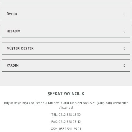
ÜYELİK
HESABIM
Gönder
MÜŞTERİ DESTEK
YARDIM
ŞEFKAT YAYINCILIK
Büyük Reşit Paşa Cad. İstanbul Kitap ve Kültür Merkezi No:22/21 (Giriş Katı) Vezneciler
/ İstanbul
TEL:
0212 528 15 30
FAX:
0212 528 03 42
GSM:
0532 541 89 01