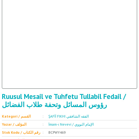
ال
İ / علم الإجتماع
Ruusul Mesail ve Tuhfetu Tullabil Fedail /
رؤوس المسائل وتحفة طلاب الفضائل
ŞAFİİ FIKHI الفقه الشافقي
Kategori / القسم
İmam-ı Nevevi / الإمام النووي
Yazar / المؤلف
Stok Kodu / رقم الكتاب
BCPWY469