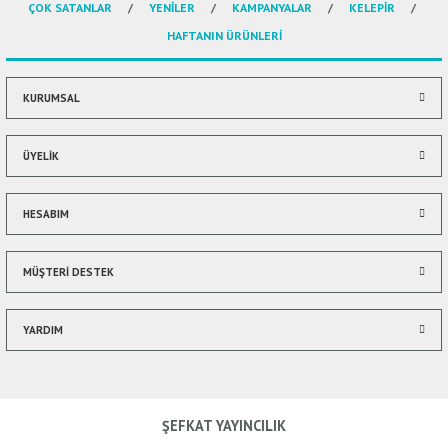
ÇOK SATANLAR
YENİLER
KAMPANYALAR
KELEPİR
Ürün açıklamasında eksik bilgiler bulunuyor.
HAFTANIN ÜRÜNLERİ
Ürün bilgilerinde hatalar bulunuyor.
Ürün fiyatı diğer sitelerden daha pahalı.
Bu ürüne benzer farklı alternatifler olmalı.
KURUMSAL
ÜYELİK
HESABIM
Gönder
MÜŞTERİ DESTEK
YARDIM
ŞEFKAT YAYINCILIK