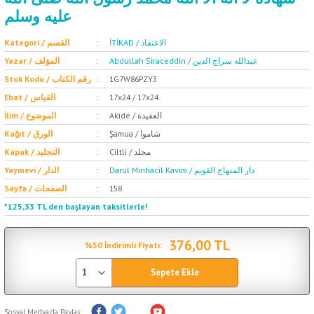
عليه وسلم
İTİKAD / الاعتقاد
Kategori / القسم
Abdullah Siraceddin / عبدالله سراج الدين
Yazar / المؤلف
Stok Kodu / رقم الكتاب
1G7W86PZY3
Ebat / القياس
17x24 / 17x24
Akide / العقيدة
İlim / الموضوع
Şamua / شاموا
Kağıt / الورق
Ciltli / مجلد
Kapak / التجليد
Darul Minhacil Kavim / دار المنهاج القويم
Yayınevi / الدار
Sayfa / الصفحات
158
*125,33 TL den başlayan taksitlerle!
376,00 TL
%50 İndirimli Fiyatı:
Sepete Ekle
Sosyal Medya'da Paylaş: