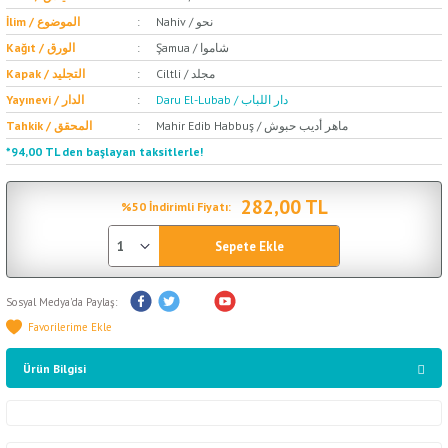
Nahiv / نحو
İlim / الموضوع
Şamua / شاموا
Kağıt / الورق
Ciltli / مجلد
Kapak / التجليد
Daru El-Lubab / دار اللباب
Yayınevi / الدار
Mahir Edib Habbuş / ماهر أديب حبوش
Tahkik / المحقق
*94,00 TL den başlayan taksitlerle!
282,00 TL
%50 İndirimli Fiyatı:
Sepete Ekle
Sosyal Medya'da Paylaş:
Ürün Bilgisi