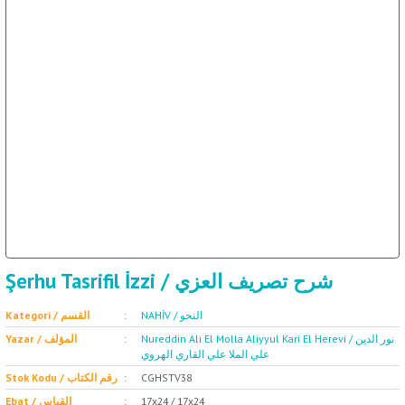
ال
İ / علم الإجتماع
Şerhu Tasrifil İzzi / شرح تصريف العزي
NAHİV / النحو
Kategori / القسم
Nureddin Ali El Molla Aliyyul Kari El Herevi / نور الدين
Yazar / المؤلف
علي الملا علي القاري الهروي
Stok Kodu / رقم الكتاب
CGHSTV38
Ebat / القياس
17x24 / 17x24