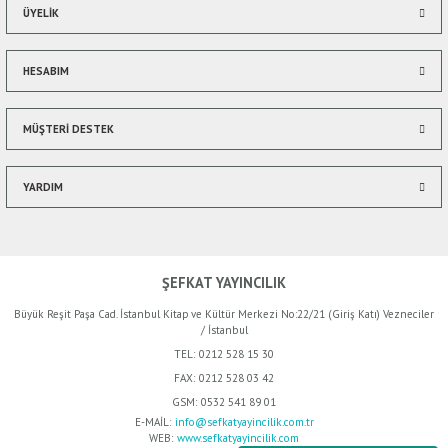
ÜYELİK
HESABIM
Gönder
MÜŞTERİ DESTEK
YARDIM
ŞEFKAT YAYINCILIK
Büyük Reşit Paşa Cad. İstanbul Kitap ve Kültür Merkezi No:22/21 (Giriş Katı) Vezneciler
/ İstanbul
TEL:
0212 528 15 30
FAX:
0212 528 03 42
GSM:
0532 541 89 01
E-MAİL:
info@sefkatyayincilik.com.tr
WEB:
www.sefkatyayincilik.com