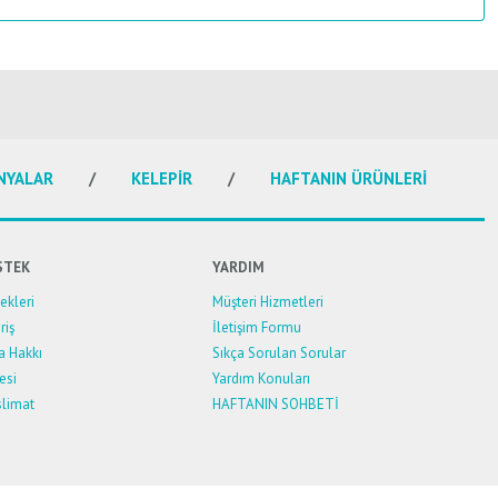
NYALAR
KELEPİR
HAFTANIN ÜRÜNLERİ
STEK
YARDIM
kleri
Müşteri Hizmetleri
riş
İletişim Formu
a Hakkı
Sıkça Sorulan Sorular
esi
Yardım Konuları
limat
HAFTANIN SOHBETİ