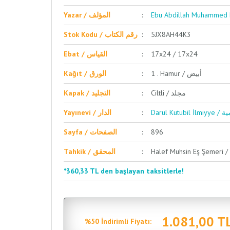
Yazar / المؤلف
Ebu Abdillah Muhammed F
Stok Kodu / رقم الكتاب
5JX8AH44K3
Ebat / القياس
17x24 / 17x24
1 . Hamur / أبيض
Kağıt / الورق
Ciltli / مجلد
Kapak / التجليد
Darul 
Yayınevi / الدار
Sayfa / الصفحات
896
Tahkik / المحقق
*360,33 TL den başlayan taksitlerle!
1.081,00 T
%50 İndirimli Fiyatı: