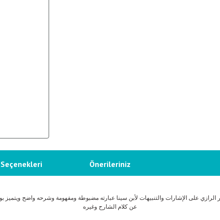
 Seçenekleri
Önerileriniz
 الرازي على الإشارات والتنبيهات لأبن سينا عبارته مضبوطة ومفهومة وشرحه واضح ويتميز ب
عن كلام الشارح وغيره