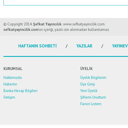
Bu ürünün fiyat bilgisi, resim, ürün açıklamalarında ve diğer konularda y
Görüş ve önerileriniz için teşekkür ederiz.
© Copyright 2014.
Şefkat Yayıncılık.
www.sefkatyayincilik.com.
sefkatyayincilik.com
’un içeriği, yazılı izin alınmadan kullanılamaz.
Ürün resmi kalitesiz, bozuk veya görüntülenemiyor.
HAFTANIN SOHBETİ
YAZILAR
YAYINEV
Ürün açıklamasında eksik bilgiler bulunuyor.
Ürün bilgilerinde hatalar bulunuyor.
Ürün fiyatı diğer sitelerden daha pahalı.
KURUMSAL
ÜYELİK
Bu ürüne benzer farklı alternatifler olmalı.
Hakkımızda
Üyelik Bilgilerim
Haberler
Üye Girişi
Banka Hesap Bilgileri
Yeni Üyelik
İletişim
Şifremi Unuttum
Favori Listem