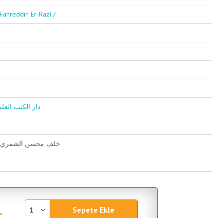
ahreddin Er-Razî /
Kutubil İlmiyye / دار الكتب العلمية
Halef Muhsin Eş Şemeri / خلف محسن الشمري
L
Sepete Ekle