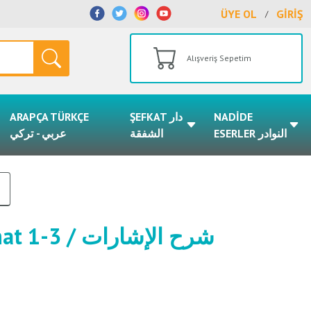
ÜYE OL
GİRİŞ
/
Alışveriş Sepetim
ARAPÇA TÜRKÇE
ŞEFKAT دار
NADİDE
ESERLER النوادر
الشفقة
عربي - تركي
شرح الإشارات