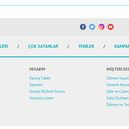
etersiz gördüğünüz noktaları öneri formunu kullanarak tarafımıza iletebilirsiniz.
Bu ürüne ilk yorumu siz yapın!
Yorum Yaz
LERİ
ÇOK SATANLAR
YENİLER
KAMPA
HESABIM
MÜŞTERİ DE
Sipariş Takibi
Ödeme Seçene
Sepetim
Güvenli Alışve
Havale Bildirim Formu
İade ve Caym
Alışveriş Listem
Satış Sözleşm
Ödeme ve Tes
Gönder