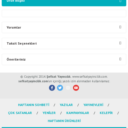
Ürün Bilgisi
Yorumlar
Taksit Seçenekleri
Bu ürüne ilk yorumu siz yapın!
Önerileriniz
Yorum Yaz
Bu ürünün fiyat bilgisi, resim, ürün açıklamalarında ve diğer konularda
© Copyright 2014.
Şefkat Yayıncılık.
www.sefkatyayincilik.com.
yetersiz gördüğünüz noktaları öneri formunu kullanarak tarafımıza
sefkatyayincilik.com
’un içeriği, yazılı izin alınmadan kullanılamaz.
iletebilirsiniz.
Görüş ve önerileriniz için teşekkür ederiz.
HAFTANIN SOHBETİ
YAZILAR
YAYINEVLERİ
Ürün resmi kalitesiz, bozuk veya görüntülenemiyor.
ÇOK SATANLAR
YENİLER
KAMPANYALAR
KELEPİR
Ürün açıklamasında eksik bilgiler bulunuyor.
HAFTANIN ÜRÜNLERİ
Ürün bilgilerinde hatalar bulunuyor.