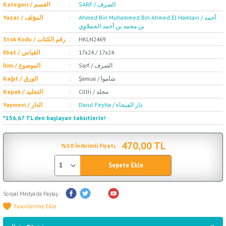
SARF / الصرف
Kategori / القسم
Ahmed Bin Muhammed Bin Ahmed El Hamlavi / أحمد
Yazar / المؤلف
بن محمد بن أحمد الحملاوي
Stok Kodu / رقم الكتاب
HKLN2469
Ebat / القياس
17x24 / 17x24
Sarf / الصرف
İlim / الموضوع
Şamua / شاموا
Kağıt / الورق
Ciltli / مجلد
Kapak / التجليد
Darul Feyha / دار الفيحاء
Yayınevi / الدار
*156,67 TL den başlayan taksitlerle!
470,00 TL
%50 İndirimli Fiyatı:
Sepete Ekle
Sosyal Medya'da Paylaş: