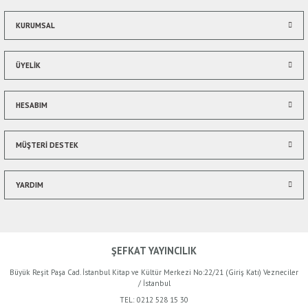
Ürün fiyatı diğer sitelerden daha pahalı.
Bu ürüne benzer farklı alternatifler olmalı.
KURUMSAL
ÜYELİK
HESABIM
Gönder
MÜŞTERİ DESTEK
YARDIM
ŞEFKAT YAYINCILIK
Büyük Reşit Paşa Cad. İstanbul Kitap ve Kültür Merkezi No:22/21 (Giriş Katı) Vezneciler
/ İstanbul
TEL:
0212 528 15 30