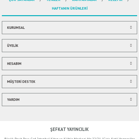
Ürün açıklamasında eksik bilgiler bulunuyor.
HAFTANIN ÜRÜNLERİ
Ürün bilgilerinde hatalar bulunuyor.
Ürün fiyatı diğer sitelerden daha pahalı.
Bu ürüne benzer farklı alternatifler olmalı.
KURUMSAL
ÜYELİK
HESABIM
Gönder
MÜŞTERİ DESTEK
YARDIM
ŞEFKAT YAYINCILIK
Büyük Reşit Paşa Cad. İstanbul Kitap ve Kültür Merkezi No:22/21 (Giriş Katı) Vezneciler