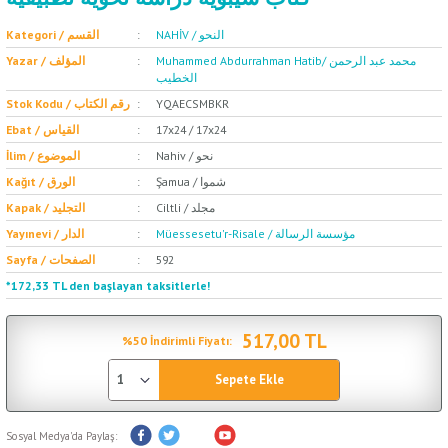
NAHİV / النحو
Kategori / القسم
Muhammed Abdurrahman Hatib/ محمد عبد الرحمن
Yazar / المؤلف
الخطيب
Stok Kodu / رقم الكتاب
YQAECSMBKR
Ebat / القياس
17x24 / 17x24
Nahiv / نحو
İlim / الموضوع
Şamua / شموا
Kağıt / الورق
Ciltli / مجلد
Kapak / التجليد
Müessesetu'r-Risale / مؤسسة الرسالة
Yayınevi / الدار
Sayfa / الصفحات
592
*172,33 TL den başlayan taksitlerle!
517,00 TL
%50 İndirimli Fiyatı:
Sepete Ekle
Sosyal Medya'da Paylaş: