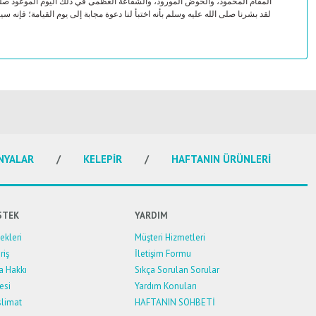
المقام المحمود، والحوض المورود، والشفاعة العظمى في ذلك اليوم الموعود صلى الل.
لقد بشرنا صلى الله عليه وسلم بأنه اختبأ لنا دعوة مجابة إلى يوم القيامة؛ فإنه
NYALAR
KELEPİR
HAFTANIN ÜRÜNLERİ
STEK
YARDIM
kleri
Müşteri Hizmetleri
riş
İletişim Formu
a Hakkı
Sıkça Sorulan Sorular
esi
Yardım Konuları
limat
HAFTANIN SOHBETİ