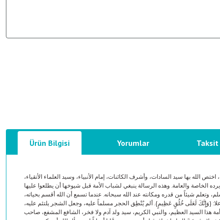
Ürün Bilgisi
Yorumlar
Taksit
 الله بها سيد السادات، وأشرف الكائنات، إمام الأنبياء، وسيد العلماء الأتقياء
يرده الخاصة والعامة. وهذه الرسالة ينبغي لشباب الأمة قبل شيوخها أن يطلعوا عليها
عليه وسلم، وتعلم شيئاً من قدره ومكانته عند الله سبحانه. عندما تسمع أن الله أقسم بحياته
كَ لَعَلَى خُلُقٍ عَظِيمٍ}. ألم يُنْطِق الحجر مسلماً عليه، وجعل الشجر يلتئم عليه
 أمة هذا السيد العظيم، والنبي الكريم، سيد ولد آدم ولا فخر، الشافع المشفع، صاحب