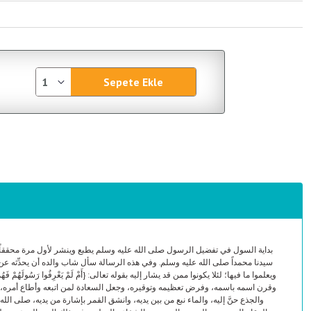
Sepete Ekle
بداية السول في تفضيل الرسول صلى الله عليه وسلم يطبع وينشر لأول مرة محققاً ،
سيدنا محمداً صلى الله عليه وسلم. وفي هذه الرسالة سأل شاب والده أن يحدِّثه عن خ
ويعلموا ما فيها؛ لئلا يكونوا ممن قد يشار إليه بقوله تعالى: {أَمْ لَمْ يَعْرِفُوا رَسُو،
وقرن اسمه باسمه، وفرض تعظيمه وتوقيره، وجعل السعادة لمن اتبعه وأطاع أمره، وجعل ال،
والجذع حنَّ إليه، والماء نبع من بين يديه، وانشق القمر بإشارة من يديه، صلى ا