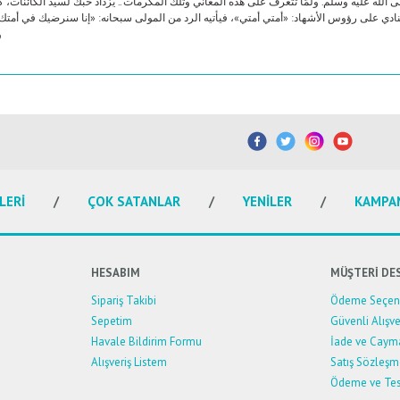
ه عليه وسلم. ولمَّا تتعرف على هذه المعاني وتلك المكرمات.. يزداد حبك لسيد الكائنات، كيف لا 
 سينادي على رؤوس الأشهاد: «أمتي أمتي»، فيأتيه الرد من المولى سبحانه: «إنا سنرضيك في أمت
و
etersiz gördüğünüz noktaları öneri formunu kullanarak tarafımıza iletebilirsiniz.
Bu ürüne ilk yorumu siz yapın!
Yorum Yaz
LERİ
ÇOK SATANLAR
YENİLER
KAMPA
HESABIM
MÜŞTERİ DE
Sipariş Takibi
Ödeme Seçene
Sepetim
Güvenli Alışve
Havale Bildirim Formu
İade ve Caym
Alışveriş Listem
Satış Sözleşm
Ödeme ve Tes
Gönder