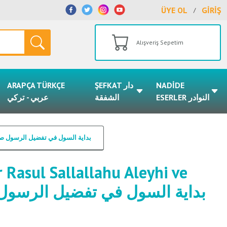
ÜYE OL
GİRİŞ
/
Alışveriş Sepetim
ARAPÇA TÜRKÇE
ŞEFKAT دار
NADİDE
ESERLER النوادر
الشفقة
عربي - تركي
lahu Aleyhi ve Sellem / بداية السول في تفضيل الرسول صلى الله عليه وسلم
r Rasul Sallallahu Aleyhi ve