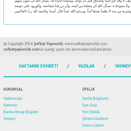
وقد حَنَّ إلينا واشتاق قبل أن نوجد، وسمَّانا أحباباً له، نسأل الله أن نكون منهم
ك ولا نسوءك». نسأل الله أن يجعلنا من أمته، وأن يرزقنا شفاعته، والورود على حوضه
شربة من يده لا نظمأ بعدها أبداً، ويرحم الله عبداً قال: آمينا. والحمد لله ربّ العالمين
Bu ürünün fiyat bilgisi, resim, ürün açıklamalarında ve diğer konularda y
Görüş ve önerileriniz için teşekkür ederiz.
© Copyright 2014.
Şefkat Yayıncılık.
www.sefkatyayincilik.com.
sefkatyayincilik.com
’un içeriği, yazılı izin alınmadan kullanılamaz.
Ürün resmi kalitesiz, bozuk veya görüntülenemiyor.
HAFTANIN SOHBETİ
YAZILAR
YAYINEV
Ürün açıklamasında eksik bilgiler bulunuyor.
Ürün bilgilerinde hatalar bulunuyor.
Ürün fiyatı diğer sitelerden daha pahalı.
KURUMSAL
ÜYELİK
Bu ürüne benzer farklı alternatifler olmalı.
Hakkımızda
Üyelik Bilgilerim
Haberler
Üye Girişi
Banka Hesap Bilgileri
Yeni Üyelik
İletişim
Şifremi Unuttum
Favori Listem