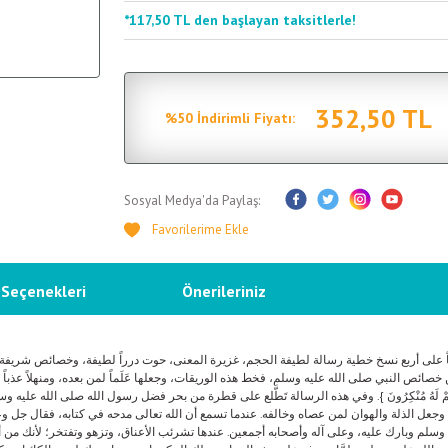
*117,50 TL den başlayan taksitlerle!
352,50 TL
%50 İndirimli Fiyatı:
Sosyal Medya'da Paylaş:
 Seçenekleri
Önerileriniz
على أربع نسخ خطية رسالة لطيفة الحجم، غزيرة المعنى، حوت درراً لطيفة، وخصائص شريفة، اختص
صائص النبي صلى الله عليه وسلم، فخط هذه الوريقات، وجعلها عَلَماً لمن بعده، ومنهلاً عذباً 
لَهُمْ فَهُمْ لَهُ مُنْكِرُونَ }. وفي هذه الرسالة تَطَّلع على قطرة من بحر فضل رسول الله صلى الله 
ذلة والهوان لمن عصاه وخالفه. عندما تسمع أن الله تعالى مدحه في كتابه، فقال جل وعلا: {وَإِنَّ
لله وسلم وبارك عليه، وعلى آله وأصحابه أجمعين. عندها تشرئب الأعناق، وتزهو وتفتخر؛ لأنك من