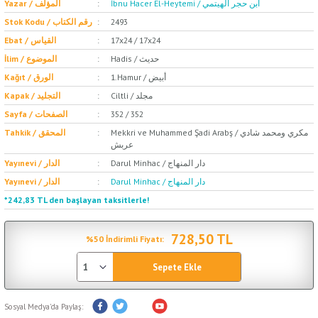
İbnu Hacer El-Heytemi / ابن حجر الهيتمي
Yazar / المؤلف
2493
Stok Kodu / رقم الكتاب
17x24 / 17x24
Ebat / القياس
Hadis / حديث
İlim / الموضوع
1.Hamur / أبيض
Kağıt / الورق
Ciltli / مجلد
Kapak / التجليد
352 / 352
Sayfa / الصفحات
Mekkri ve Muhammed Şadi Arabş / مكري ومحمد شادي
Tahkik / المحقق
عربش
Darul Minhac / دار المنهاج
Yayınevi / الدار
Darul Minhac / دار المنهاج
Yayınevi / الدار
*242,83 TL den başlayan taksitlerle!
728,50 TL
%50 İndirimli Fiyatı:
Sepete Ekle
Sosyal Medya'da Paylaş: