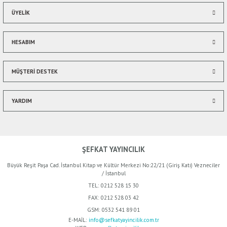
ÜYELİK
HESABIM
Gönder
MÜŞTERİ DESTEK
YARDIM
ŞEFKAT YAYINCILIK
Büyük Reşit Paşa Cad. İstanbul Kitap ve Kültür Merkezi No:22/21 (Giriş Katı) Vezneciler
/ İstanbul
TEL:
0212 528 15 30
FAX:
0212 528 03 42
GSM:
0532 541 89 01
E-MAİL:
info@sefkatyayincilik.com.tr