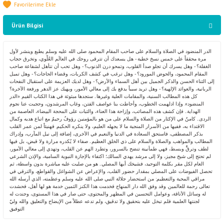
Ürün Bilgisi
الدر المنضود في الصلاة والسلام على صاحب المقام المحمود صلى الله عليه وسلم يطبع وينشر لأول
مرة محققاً على خمس نسخ خطية - هل يسعدك أن تترقى روحك في العالَم العُلْوي، وتخرق حجاب
الغفلة؟ - وهل يسرك أن تجلو صدأ القلوب، وتمحو درن الذنوب؟ - وهل تحب أن تتأهل لشفاعة صاحب
المقام المحمود، والحوض المورود؟ - وهل ترغب في كشف الكربات، وقضاء الحاجات؟ - وهل تميل
إلى الثناء الحسن والذكر الجميل بين أهل السماء والأرض؟ - وهل لديك العزيمة على استقبال النفحات
الربانية، والعوائد الإلهية؟ - وهل تريد سبباً يدفع بك إلى معالي الأمور، ويهبك عز الدهر ورفعة الآخرة؟
كل هذه المطالب السنية، والمقامات العلية وغيرها.. ستجدها مبثوثة في هذا الكتاب القيم «الدر
المنضود». وإذا ادلهمت الخطوب، وأحاطت بنا عواصف الفتن، وغاب المرشدون، وحجبت عنا نجوم
الهداية.. فإن كشف هذه المصائب، وإزاحة هذا العناء، والثبات على المحجة البيضاء، العاصمة من
الردى.. كامنٌ في الإكثار من الصلاة والسلام على من هو بالمؤمنين رؤوفٌ رحيمٌ مع اتباع هديه وكمال
الاقتداء به، ففيها من الأسرار المنجية ما لا يجهله العليم، ولا ينكره الحكيم. فهنيئاً لمن عمر القلب
بذكر المصطفى، فاستحق السعادة في الدنيا والنعيم في الأخرى، إضافة إلى نيل المآرب، وإدراك
المطالب والمواهب. والصلاة والسلام على ذي الخلق العظيم.. صفاء لا يُكدره مرارة ولا قبض، بل فيها
لطف وترقٍّ وبسط، فهي طمأنينة تنضح بالسرور، وتطرد الهم عن القلب، وتهدي إلى معالي الأمور،
لم تحتج إلى شيخ مجيز، ولا إلى مرشد يهدي السالك؛ اكتفاء بالإجازة النبوية السامية، والإذن الشرعي
العام لكل مقر بكلمة التوحيد، فشيخك أيها المصلي.. هو من صليت عليه مباشرة بدون واسطة، ثم
تحصل الفيوضات على المصلي بمقدار حضور القلب، والإعراض عن الشواغل والقواطع، والترقي في
مراقي المحبة والتعظيم: من استحضار جلالة النبي صلى الله عليه وسلم وعظمته، الذي أرسله الله
تعالى رحمة للعالمين. وقد وفق الله دار المنهاج فخدمت هذا الكنز الثمين خدمة هو لها أهل، فحشدت
له وسائل الأناقة، وعوامل التحسين في المظهر والمحتوى، حتى صار في هذا المستوى، وجندت له
لجنتها العلمية فلم تبخل عليه بتحقيق ولا تدقيق، ولم تدعه عطلاً من الإيضاح والتعليق. والله وليّ
التوفيق