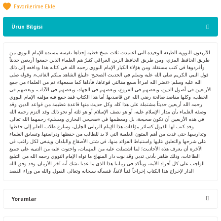
Ürün Bilgisi
الأربعون النووية الطبعة الوحيدة التي اعتمدت ثلاث نسخ خطية إحداها نفيسة مسندة للإمام النووي من
طريق الحافظ المزي، ومن طريق الحافظ الزين العراقي كثيرٌ هم العلماء الذين جمعوا أربعين حديثاً
وأفردوها في كتب مستقلة. ومن هؤلاء الكبار الإمام النووي رحمه الله في كتابه هذا. ودافعه إلى ذلك
قول النبي الكريم صلى الله عليه وسلم في الحديث الصحيح: «ليبلغ الشاهد منكم الغائب». وقوله صلى
الله عليه وسلم: «نضر الله امرءاً سمع مقالتي فوعاها، فأداها كما سمعها». ثم من العلماء من جمع
الأربعين في أصول الدين، وبعضهم في الفروع، وبعضهم في الجهاد، وبعضهم في الآداب، وبعضهم في
الخطب، وكلها مقاصد صالحة رضي الله عن قاصديها. أما هذا الكتاب فقد جمع فيه مؤلفه الإمام النووي
رحمه الله أربعين حديثاً مشتملة على هذا كله. وكل حديث منها قاعدة عظيمة من قواعد الدين. وقد
وصفه العلماء بأن مدار الإسلام عليه، أو هو نصف الإسلام أو هو ثلثه أو نحو ذلك. وقد التزم رحمه الله
في هذه الأربعين أن تكون صحيحة، بل ومعظمها في «صحيحي البخاري ومسلم» رحمهما الله تعالى.
وقد كتب لها القبول كسائر مؤلفات هذا الإمام الرباني الجليل، وسارع طلاب العلم إلى حفظها
وتدارسها. حتى غدت من أهم المتون العلمية التي لا بد للطالب من حفظها ودراستها. وتسابق العلماء
على شرحها والتعليق عليها واستنباط الفوائد منها، في شتى الأصقاع والبلدان. وينبغي لكل راغب في
الآخرة أن يعرف هذه الأحاديث؛ لما اشتملت عليه من المهمات، واحتوت عليه من التنبيه على جميع
الطاعات، وذلك ظاهر بأدنى تدبر. وقد نوت دار المنهاج ما نواه الإمام النووي رحمه الله من التبليغ
الواجب على كل أفراد الأمة، ويتأكد في زماننا هذا الذي ما عدنا نشك أنه آخر الأزمان. وقد وفق الله
الدار لإخراج هذا الكتاب إخراجاً فنياً لائقاً، فنسأله سبحانه وتعالى القبول. والله من وراء القصد
Yorumlar