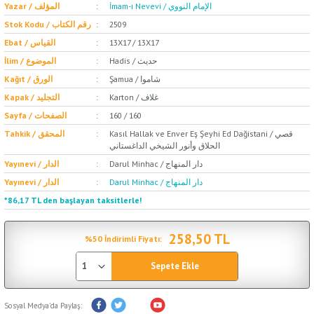
İmam-ı Nevevi / الإمام النووي
Yazar / المؤلف
Stok Kodu / رقم الكتاب
2509
Ebat / القياس
13X17 / 13X17
Hadis / حديث
İlim / الموضوع
Şamua / شاموا
Kağıt / الورق
Karton / غلاف
Kapak / التجليد
Sayfa / الصفحات
160 / 160
Kasıl Hallak ve Enver Eş Şeyhi Ed Dağistani / قصي
Tahkik / المحقق
الحلاق وأنور الشيخي الداغستاني
Darul Minhac / دار المنهاج
Yayınevi / الدار
Darul Minhac / دار المنهاج
Yayınevi / الدار
*86,17 TL den başlayan taksitlerle!
258,50 TL
%50 İndirimli Fiyatı:
Sepete Ekle
Sosyal Medya'da Paylaş: