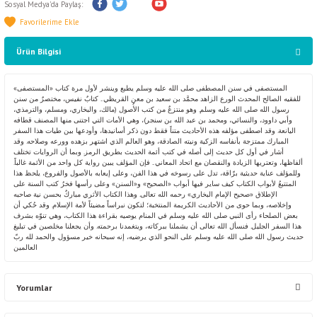
Sosyal Medya'da Paylaş:
Ürün Bilgisi
المستصفى في سنن المصطفى صلى الله عليه وسلم يطبع وينشر لأول مرة كتاب «المستصفى»
للفقيه الصالح المحدث الورع الزاهد محمَّد بن سعيد بن معن القريظي.. كتابٌ نفيس، مختصرٌ من سنن
رسول الله صلى الله عليه وسلم. وهو منتزعٌ من كتب الأُصول (مالك، والبخاري، ومسلم، والترمذي،
وأبي داوود، والنسائي، ومحمد بن عبد الله بن سنجر)، وهي الأمات التي اجتنى منها المصنف قطافه
اليانعة. وقد اصطفى مؤلفه هذه الأحاديث متناً فقط دون ذكر أسانيدها، وأودعها بين طيات هذا السفر
المبارك ممتزجة بأنفاسه الزكية ونيته الصادقة، وهو العالم الذي اشتهر بزهده وورعه وصلاحه. وقد
أشار في أول كل حديث إلى أصله في كتب أئمة الحديث بطريق الرمز. وبما أن الروايات تختلف
ألفاظها، وتعتريها الزيادة والنقصان مع اتحاد المعاني.. فإن المؤلف يبين رواية كل واحد من الأئمة غالباً.
وللمؤلف عناية حديثية برّاقة، تدل على رسوخه في هذا الفن، وعلى إيعابه بالأصول والفروع، يلحظ هذا
المتتبعُ لأبواب الكتاب كيف ساير فيها أبواب «الصحيح» و«السنن» وعلى رأسها فخرُ كتب السنة على
الإطلاق «صحيح الإمام البخاري» رحمه الله تعالى. وهذا الكتاب الأثري مباركٌ بحسن نية صاحبه
وإخلاصه، وبما حوى من الأحاديث الكريمة المنتخبة؛ لتكون نبراساً مضيئاً لأمة الإسلام. وقد حُكي أن
بعض الصلحاء رأى النبي صلى الله عليه وسلم في المنام يوصيه بقراءة هذا الكتاب، وهي تنوّه بشرف
هذا السفر الجليل. فنسأل الله تعالى أن يشملنا ببركاته، ويتغمدنا برحمته. وأن يجعلنا مخلصين في تبليغ
حديث رسول الله صلى الله عليه وسلم على النحو الذي يرضيه، إنه سبحانه خير مسؤول. والحمد لله ربّ
العالمين
Yorumlar