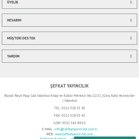
ÜYELİK
Gönder
HESABIM
MÜŞTERİ DESTEK
YARDIM
ŞEFKAT YAYINCILIK
Büyük Reşit Paşa Cad. İstanbul Kitap ve Kültür Merkezi No:22/21 (Giriş Katı) Vezneciler
/ İstanbul
TEL:
0212 528 15 30
FAX:
0212 528 03 42
GSM:
0532 541 89 01
E-MAİL:
info@sefkatyayincilik.com.tr
WEB:
www.sefkatyayincilik.com