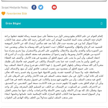
Sosyal Medya'da Paylaş:
Ürün Bilgisi
إلجام العوام عن علم الكلام يطبع وينشر لأول مرة محققاً على نسخ نفيسة رسالة لطيفة خطتها يراعة
الإمام حجة الإسلام، مجدد المئة الخامسة الهمام: أبي حامد الغزالي رحمه الله تعالى. صنف هذا الكتاب
جواباً لسؤال كما ورد في مقدمته حيث قال: (أما بعد: فقد سألتني أرشدك الله عن الأخبار الموهمة
للتشبيه عند الرعاع والجهَّال، والحشوية الضُّلال؛ حيث اعتقدوا في الله وصفاته ما يتعالى ويتقدس عنه؛
من الصورة واليد والقدم، والنزول والانتقال، والجلوس على العرش والاستقرار، وما يجري مجراه مما
أخذوه من ظواهر الأخبار وصورها، وأنهم زعموا أن معتقدهم فيه معتقد السلف وأردت أن أشرح لك
اعتقاد السلف، وأن أبين ما يجب على عموم الخلق أن يعتقدوه في هذه الأخبار، وأكشف فيه الغطاء
عن الحق، وأميز ما يجب البحث عنه عما يجب الإمساك والكف عن الخوض فيه، فأجبتك إلى طلبتك
متقرباً إلى الله سبحانه وتعالى بإظهار الحق الصريح...). فهذا الكتاب هو شرح وبيان لاعتقاد السلف، وما
يجب على عموم الخلق أن يعتقدوه دون تعصب لمذهب، فالحق أولى أن يتبع، والإنصاف أولى
بالمحافظة عليه، ولا سيما أن القضية عقدية، وليس للاجتهاد فيها مسرح. وقد قسم رحمه الله تعالى
كتابه إلى ثلاثة أبواب: الأول: في بيان حقيقة مذهب السلف في هذه الأخبار. والثاني: في البرهان على أن
الحق فيه مذهب السلف، وأن من خالفهم فهو مبتدع. والثالث: في فصول متفرقة نافعة في هذا الفن.
وبيَّن أن عوام الخلق يجب عليهم إذا بلغهم حديث من هذه الأحاديث سبعة أمور: التقديس، ثم التصديق،
ثم الاعتراف بالعجز، ثم السكوت، ثم الإمساك، ثم الكف، ثم التسليم لأهل المعرفة، وبيَّن كل واحد
منها، وفصَّل ذلك كله مع ذكر الأمثلة، وأورد بعض الأسئلة والاعتراضات، وأجاب عنها بما يشفي العليل.
ودار المنهاج لتسعد بتقديمها هذا الكتاب النافع المبارك للأمة الإسلامية عامة: علمائها وعامتها؛ ابتغاء
نشر مذهب السلف ليكون متداولاً بين الخلف. والله الهادي إلى الصّواب