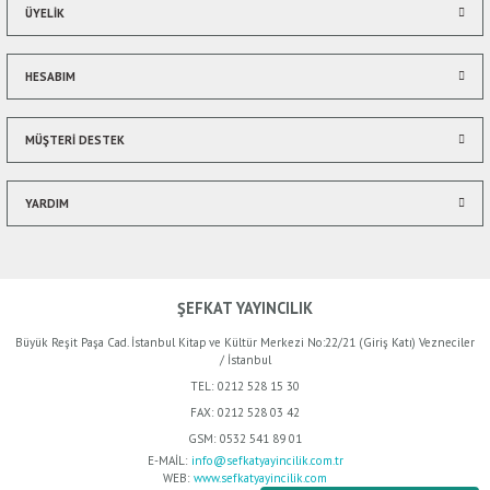
ÜYELİK
HESABIM
Gönder
MÜŞTERİ DESTEK
YARDIM
ŞEFKAT YAYINCILIK
Büyük Reşit Paşa Cad. İstanbul Kitap ve Kültür Merkezi No:22/21 (Giriş Katı) Vezneciler
/ İstanbul
TEL:
0212 528 15 30
FAX:
0212 528 03 42
GSM:
0532 541 89 01
E-MAİL:
info@sefkatyayincilik.com.tr
WEB:
www.sefkatyayincilik.com