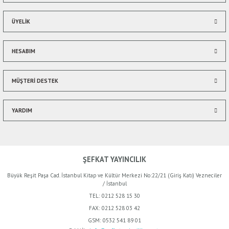
ÜYELİK
HESABIM
Gönder
MÜŞTERİ DESTEK
YARDIM
ŞEFKAT YAYINCILIK
Büyük Reşit Paşa Cad. İstanbul Kitap ve Kültür Merkezi No:22/21 (Giriş Katı) Vezneciler
/ İstanbul
TEL:
0212 528 15 30
FAX:
0212 528 03 42
GSM:
0532 541 89 01