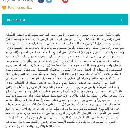
Sosyal Medya'da Paylaş:
Ürün Bilgisi
منتهى السُّول على وسائل الوصول إلى شمائل الرَّسول صلى الله عليه وسلم كتاب «منتهى السُّول»
شرح مؤلفه رحمه الله فيه كتاب «وسائل الوصول إلى شمائل الرَّسول صلى الله عليه وسلم» للشَّيخ
يوسف بن إسماعيل النَّبهاني رحمه الله تعالى. وقد استغرق في شرحه قرابة خمس وعشرين سنة،
جمع فيه وأوعى. شرح لفظه، وجلَّى معناه، وأوضح مقصوده ومرماه، وذلك بإتمام مباحثه، وتوسيع دائرته،
وإضافة فوائد، وتقييد شوارد. فهو بحقٍّ لم تكتحل أعين أهل زماننا بمثله؛ إذ خلا من الحشو الزَّائد، وجمع
ما تطمح إليه نفوس مبتغي الفوائد، مع دقَّة تعبير، وسلامة أُسلوب، وجودة تحقيق بأسلوب لا يقدر عليه
في زماننا غيره، وهو أسلوب سبك عبارة المؤلِّف مع الشَّرح في قالب واحد، وكأنَّها كتبت بقلم واحد،
ولسان واحد. وأصدق وصف للكتاب.. هو ما قاله مؤلِّفه بنفسه: (إن أَولى ما صُرفت إليه العناية، وجرى
المتسابقون في ميدانه إلى أفضل غاية.. فنُّ الشَّمائل المحمَّديَّة، المشتمل على صفاته السَّنيَّة، ونعوته
البهيَّة، وأخلاقه الزَّكيَّة، الَّتي هي وسيلة إلى امتلاء القلب بتعظيمه ومحبَّته صلى الله عليه وسلم، وذلك
سببٌ لاتباع هديه وسُنَّته، ووسيلة إلى تعظيم شرعه وملَّته، وتعظيمُ الشريعة واحترامها.. وسيلةٌ إلى
العمل بها، والوقوف عند حدودها، والعملُ بها والوقوفُ عند حدودها.. وسيلة إلى السَّعادة الأبدية،
والسِّيادة السَّرمديَّة، والفوز برضا ربِّ العالمين.. الَّذي هو غاية رغبة الرَّاغبين، ونهاية آمال المؤمِّلين.
ولمَّا كان كتاب «وسائل الوصول» من أجلِّ ما أُلِّف في محاسن قطب الوسائل، ومنبع الفضائل، الحائز
لكلِّ المفاخر الفاخرة، وسيِّد أهل الدُّنيا والآخرة؛ فإنَّه جَمَعَ شمل شمائل سيِّد الأنام، من متفرِّقات كتب
علماء الإسلام، ورتَّبها أحسن ترتيب، ونظمها أحسن نظام، بحيث إنَّ مطالع هذا الكتاب كأنَّه يشاهد
طلعة ذلك الجناب، ويرى محاسنه الشَّريفة في كلِّ باب.. دعاني حبُّ سيِّد الأحباب، إلى وضع تعليقات
على هذا المجموع المستطاب، تكون مرجعاً لي في تفهُّم عبارته عند إقرائه وقراءته. راجياً أن أفوز
بقسط من التَّعلُّق بجناب الرَّسول الأعظم، وأن أكون معدوداً من جملة خادميه وحزبه صلى الله عليه
وسلم، وأن أنخرط في سلك المحبِّين لسيِّد المرسلين، وأن أُدلي بدلوي معهم في بحر فضل خاتم
النَّبيين؛ إذ الخوض في جداول بحاره يكسب الإنسان شرفاً وفخراً، والتَّعلُّق بشيء من أسبابه فيه
سعادة الدُّنيا والأُخرى). والحمد لله ربّ العالمين