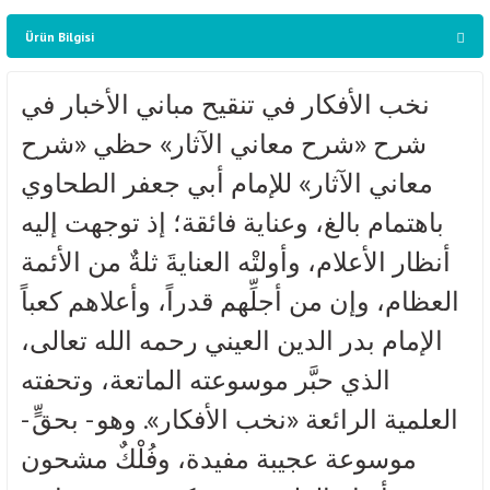
Ürün Bilgisi
نخب الأفكار في تنقيح مباني الأخبار في
شرح «شرح معاني الآثار» حظي «شرح
معاني الآثار» للإمام أبي جعفر الطحاوي
باهتمام بالغ، وعناية فائقة؛ إذ توجهت إليه
أنظار الأعلام، وأولتْه العنايةَ ثلةٌ من الأئمة
العظام، وإن من أجلِّهم قدراً، وأعلاهم كعباً
الإمام بدر الدين العيني رحمه الله تعالى،
الذي حبَّر موسوعته الماتعة، وتحفته
العلمية الرائعة «نخب الأفكار». وهو - بحقٍّ -
موسوعة عجيبة مفيدة، وفُلْكٌ مشحون