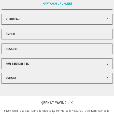
HAFTANIN ÜRÜNLERİ
Ürün bilgilerinde hatalar bulunuyor.
Ürün fiyatı diğer sitelerden daha pahalı.
Bu ürüne benzer farklı alternatifler olmalı.
KURUMSAL
ÜYELİK
HESABIM
Gönder
MÜŞTERİ DESTEK
YARDIM
ŞEFKAT YAYINCILIK
Büyük Reşit Paşa Cad. İstanbul Kitap ve Kültür Merkezi No:22/21 (Giriş Katı) Vezneciler