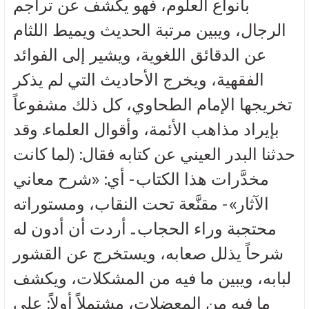
بأنواع العلوم، فهو يكشف عن تراجم
الرجال، ويبين مرتبة الحديث ويميط اللثام
عن الدقائق اللغوية، ويشير إلى الفوائد
الفقهية، ويخرج الأحاديث التي لم يذكر
تخريجها الإمام الطحاوي، كل ذلك مشفوعاً
بإيراد مذاهب الأئمة، وأقوال العلماء. وقد
حدثنا البدر العيني عن كتابه فقال: (لما كانت
مخدَّرات هذا الكتاب - أي: «شرح معاني
الآثار» - مقنَّعة تحت النقاب، ومستوراته
محتجبة وراء الحجاب.. أردت أن أدون له
شرحاً يذلل صعابه، ويستخرج عن القشور
لبابه، ويبين ما فيه من المشكلات، ويكشف
ما فيه من المعضلات، مشتملاً أولاً: على