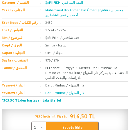
ŞAFİİ FIKHI الفقه الشافقي
Kategori / القسم
Muhammed Bin Ahmed Bin Ömer Eş Şatiri / محمد بن
Yazar / المؤلف
أحمد بن عمر الشاطري
Stok Kodu / رقم الكتاب
2459
Ebat / القياس
17x24 / 17x24
Şafii Fıkhı / فقه شافعي
İlim / الموضوع
Şamua / شاموا
Kağıt / الورق
Ciltli / مجلد
Kapak / التجليد
Sayfa / الصفحات
976 / 976
Tahkik / المحقق
El Lecnetul İlmiyye Bi Merkez Darul Minhac Lid
Dirasat vel Bahsul İlmi / اللجنة العلمية بمركز دار المنهاج
للدراسات والبحث العلمي
Darul Minhac / دار المنهاج
Yayınevi / الدار
Darul Minhac / دار المنهاج
Yayınevi / الدار
*305,50 TL den başlayan taksitlerle!
916,50 TL
%50 İndirimli Fiyatı:
Sepete Ekle