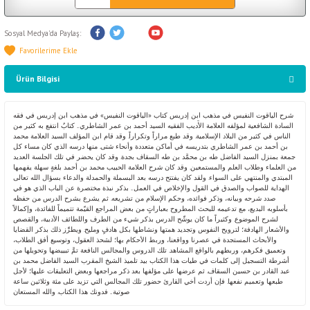
Sosyal Medya'da Paylaş:
Ürün Bilgisi
شرح الياقوت النفيس في مذهب ابن إدريس كتاب «الياقوت النفيس» في مذهب ابن إدريس في فقه
السادة الشافعية لمؤلفه العلامة الأَديب الفقيه السيد أحمد بن عمر الشاطري.. كتابٌ انتفع به كثير من
الناس في كثير من البلاد الإسلامية. وقد طبع مراراً وتكراراً. وقد قام ابن المؤلف السيد العلامة محمد
بن أحمد بن عمر الشاطري بتدريسه في أماكن متعددة وأنحاء شتى. منها درسه الذي كان مساء كل
جمعة بمنزل السيد الفاضل طه بن محمَّد بن طه السقاف بجدة. وقد كان يحضر في تلك الجلسة العديد
من العلماء وطلاب العلم والمستمعين. وقد كان شرح العلامة الحبيب محمد بن أحمد بلغةٍ سهلة يفهمها
المبتدي والمنتهي على السواء. ولقد كان يفتتح درسه بعد البسملة والحمدلة والدعاء بسؤال الله تعالى
الهداية للصواب والصدق في القول والإخلاص في العمل.. بذكر نبذة مختصرة عن الباب الذي هو في
صدد شرحه وبيانه، وذكر فوائده، وحكم الإسلام من تشريعه. ثم يشرع بشرح الدرس من حفظه
بأسلوبه البديع، مع تدعيمه للبحث المطروح بعباراتٍ من بعض المراجع القيّمة تتميماً للفائدة، وإكمالاً
لشرح الموضوع. وكثيراً ما كان يوشّح الدرس بذكر شيء من الطرف واللطائف الأدبية، والقصص
والأشعار الهادفة؛ لترويح النفوس وتجديد همتها ونشاطها بكل هادفٍ ومليح. ويطرِّز ذلك بذكر القضايا
والأبحاث المستجدة في عصرنا وواقعنا، وربط الأحكام بها؛ لشحذ العقول، وتوسيع أفق الطلاب،
وتعميق فكرهم، وربطهم بالواقع المشاهد. تلك الدروس والمجالس النافعة تمَّ تبييضها وتحويلها من
أشرطة التسجيل إلى كلمات في طيات هذا الكتاب بيد تلميذ الشيخ المقرب السيد الفاضل محمد بن
عبد القادر بن حسين السقاف. ثم عرضها على مؤلفها بعد ذكر مراجعها وبعض التعليقات عليها؛ لأجل
طبعها وتعميم نفعها. فإن أردت أخي القارئ حضور تلك المجالس التي تزيد على مئة وثلاثين ساعة
صوتية.. فدونك هذا الكتاب. والله المستعان