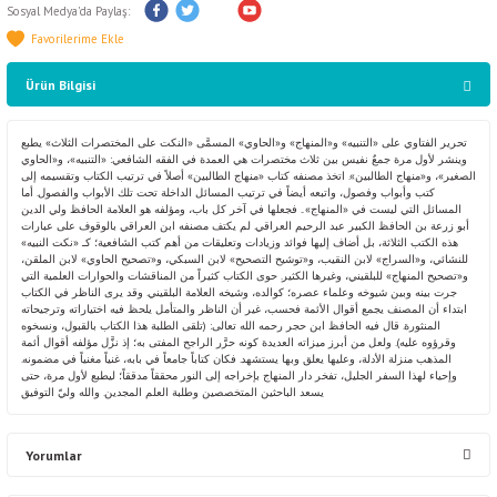
Sosyal Medya'da Paylaş:
Ürün Bilgisi
تحرير الفتاوي على «التنبيه» و«المنهاج» و«الحاوي» المسمَّى «النكت على المختصرات الثلاث» يطبع
وينشر لأول مرة جمعٌ نفيس بين ثلاث مختصرات هي العمدة في الفقه الشافعي: «التنبيه»، و«الحاوي
الصغير»، و«منهاج الطالبين». اتخذ مصنفه كتاب «منهاج الطالبين» أصلاً في ترتيب الكتاب وتقسيمه إلى
كتب وأبواب وفصول، واتبعه أيضاً في ترتيب المسائل الداخلة تحت تلك الأبواب والفصول. أما
المسائل التي ليست في «المنهاج».. فجعلها في آخر كل باب، ومؤلفه هو العلامة الحافظ ولي الدين
أبو زرعة بن الحافظ الكبير عبد الرحيم العراقي. لم يكتف مصنفه ابن العراقي بالوقوف على عبارات
هذه الكتب الثلاثة، بل أضاف إليها فوائد وزيادات وتعليقات من أهم كتب الشافعية؛ كـ «نكت النبيه»
للنشائي، و«السراج» لابن النقيب، و«توشيح التصحيح» لابن السبكي، و«تصحيح الحاوي» لابن الملقن،
و«تصحيح المنهاج» للبلقيني، وغيرها الكثير. حوى الكتاب كثيراً من المناقشات والحوارات العلمية التي
جرت بينه وبين شيوخه وعلماء عصره؛ كوالده، وشيخه العلامة البلقيني. وقد يرى الناظر في الكتاب
ابتداء أن المصنف يجمع أقوال الأئمة فحسب، غير أن الناظر والمتأمل يلحظ فيه اختياراته وترجيحاته
المنثورة. قال فيه الحافظ ابن حجر رحمه الله تعالى: (تلقى الطلبة هذا الكتاب بالقبول، ونسخوه
وقرؤوه عليه). ولعل من أبرز ميزاته العديدة كونه حرَّر الراجح المفتى به؛ إذ نزَّل مؤلفه أقوال أئمة
المذهب منزلة الأدلة، وعليها يعلق وبها يستشهد. فكان كتاباً جامعاً في بابه، غنياً مغنياً في مضمونه.
وإحياء لهذا السفر الجليل، تفخر دار المنهاج بإخراجه إلى النور محققاً مدققاً؛ ليطبع لأول مرة، حتى
يسعد الباحثين المتخصصين وطلبة العلم المجدين. والله وليّ التوفيق
Yorumlar