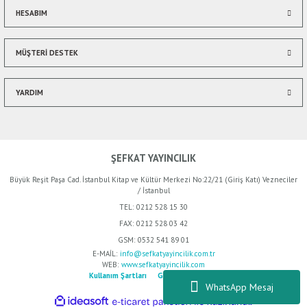
HESABIM
Gönder
MÜŞTERİ DESTEK
YARDIM
ŞEFKAT YAYINCILIK
Büyük Reşit Paşa Cad. İstanbul Kitap ve Kültür Merkezi No:22/21 (Giriş Katı) Vezneciler
/ İstanbul
TEL:
0212 528 15 30
FAX:
0212 528 03 42
GSM:
0532 541 89 01
E-MAİL:
info@sefkatyayincilik.com.tr
WEB:
www.sefkatyayincilik.com
Kullanım Şartları
Gizlilik Politikası
WhatsApp Mesaj
ideasoft
ile
e-