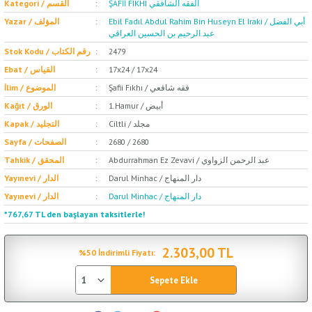
ŞAFİİ FIKHI الفقه الشافقي
Kategori / القسم
Ebil Fadıl Abdul Rahim Bin Huseyn El Iraki / أبي الفضل
Yazar / المؤلف
عبد الرحيم بن الحسين العراقي
Stok Kodu / رقم الكتاب
2479
Ebat / القياس
17x24 / 17x24
Şafii Fıkhı / فقه شافعي
İlim / الموضوع
1.Hamur / أبيض
Kağıt / الورق
Ciltli / مجلد
Kapak / التجليد
Sayfa / الصفحات
2680 / 2680
Abdurrahman Ez Zevavi / عبد الرحمن الزواوي
Tahkik / المحقق
Darul Minhac / دار المنهاج
Yayınevi / الدار
Darul Minhac / دار المنهاج
Yayınevi / الدار
*767,67 TL den başlayan taksitlerle!
2.303,00 TL
%50 İndirimli Fiyatı:
Sepete Ekle