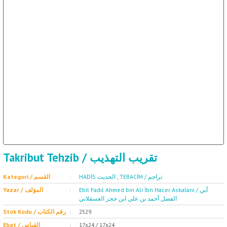
ET
SOSYOLOJİ / علم 
Takribut Tehzib / تقريب التهذيب
TERACİM / تراجم
,
HADİS الحديث
Kategori / القسم
Ebil Fadıl Ahmed bin Ali İbn Hacer Askalani / أبي
Yazar / المؤلف
الفضل أحمد بن علي ابن حجر العسقلاني
2529
Stok Kodu / رقم الكتاب
17x24 / 17x24
Ebat / القياس