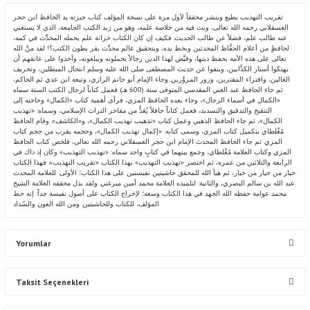
تقريب التهذيب يطبع وينشر محققاً لأول مرة على نسخة المؤلف كتاب حبرته يد الحافظ ابن حجر
العسقلاني رحمه الله تعالى، وبث فيه من خلاصة علمه، وهو من زبد الكتب الجامعة، الذي لا يستغني
عنه طالب علم، فضلاً عن طالب الحديث. فكيف إن كان الكتاب خزانة علم يحمله المحدِّث في كمه،
لحافظٍ من أعلام الحفَّاظ المحدثين وبخط يده، وبتحقيق عالم محدِّث بقر بطون الكتب؟! لقد منَّ الله
تعالى على هذه الأمة بحفظ دينها، وقيَّض لهذا الدين رجالاً يحملونه ويبلغونه، وأخذوا على عاتقهم أن
يهتكوا أستار الكذَّابين، وينفوا عن حديث المصطفى صلى الله عليه وسلم انتحال المبطلين، وتحريف
الغالين، وافتراء المفترين، وزور المزوِّرين. وجاء الإمام أبو حاتم الرازي، وتبعه ابن عدي ثم الحاكم،
ثم جاء الحافظ عبد الغني المقدسي المتوفى سنة (600 هـ) فعمل كتاباً لرجال الكتب الستة سماه
«الكمال في أسماء الرجال»، وجاء بعده الحافظ المزي، فرأى أهمية كتاب «الكمال» وحاجته إلى
التنقيح والتدقيق والتسديد، فعمل كتاباً حافلاً يُعَدُّ من مفاخر التراث الإسلامي، وسماه: «تهذيب
الكمال»، ثم جاء الحافظ الذهبي وعمل كتاب «تذهيب تهذيب الكمال»، و«الكاشف». وقام الحافظ
مُغْلطاي بتكميل كتاب المزي، وسمى كتابه: «إكمال تهذيب الكمال»، وحجمه يقرب من حجم كتاب
المزي. ثم جاء الحافظ المحدث الإمام ابن حجر العسقلاني رحمه الله تعالى، فلخص كتاب الحافظ
المزي وكتاب العلامة مُغْلطاي، وجمع بينهما في كتابٍ واحد سماه: «تهذيب التهذيب» وكان إذ ذاك في
الرابعة والثلاثين من عمره، ثم اختصر «تهذيب التهذيب» بهذا الكتاب «تقريب التهذيب». فهذا الكتاب
خيار من خيار من خيار، ثم هيأ الله للمحقق حاشيتين نفيستين على هذا الكتاب؛ الأولى: للعلامة المحدث
عبد الله بن سالم البصري، والثانية: لتلميذه العلامة محمد أمين ميرغني. ولقد بذل محققه العلامة الشيخ
محمد عوامة حفظه الله الجهد في هذا الكتاب وسعه؛ لإخراج الكتاب على أصول نفيسة جداً: إنه خط
المؤلف، للكتاب وللحاشيتين. ومن الله العون والسّداد
Yorumlar
Taksit Seçenekleri
Bu ürüne ilk yorumu siz yapın!