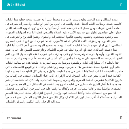
Ürün Bilgisi
عمدة السالك وعدة الناسك يطبع وينشر لأول مرة محققاً على أربع عشرة نسخة خطية هذا الكتاب
كاسمه عمدة، ولطالب العلم أفضل عدة، والفقه في الدين من أهم الواجبات، ولا ضير أن يصرف في
تعلمه أنفس الأوقات. ومن فضل الله على هذه الأمة: أن هيأ لها رجالاً من ذوي الفهوم الدقيقة، الذين
حملوا على عواتقهم إظهار ميراث سيد الأنبياء عليه الصلاة والسلام، فنقلوا لنا نتاج اجتهادات الفقهاء؛
مما رجحوه وصححوه، وحققوه ودققوه. فألفوا المختصرات والمتون، وكتبوا الشروح والحواشي في
شتى الفنون، ومن هؤلاء الأئمة الأعلام، الفقيه الأصولي الإمام: شهاب الدين ابن النقيب المصري
الشافعي، الذي امتاز بجودة تآليفه؛ فكتابه «نكت التنبيه»، و«تصحيح المهذب» من أنفع الكتب. أما كتابنا
هذا «عمدة السالك».. فقد بلغ الذروة العليا في قلوب العلماء، وحاز قصب السبق على غيره؛ فلقد
تلقوه بالقبول، وأوصوا بدراسته وتدريسه؛ فهو على وجازته جامع لأبواب الفقه كلها، سهل التناول كثير
النفع، التزم مصنفه التصحيح على طريقة المتأخرين، كما أشار في مقدمته. فأبان منهجه والتزم به؛ مما
حدا بالعلماء أن يميلوا إلى كتابه، ويتلقفوه ويوصوا به، ومما امتازت به طبعتنا هذه: تم مقابلة الكتاب
على أربع عشرة نسخة خطية من بلاد حضرموت ومصر والشام، وتلافينا قدر الوسع التصحيفات التي
خامرت الطبعات للكتاب. استكملنا النقص في هذه الطبعة، ولأول مرة وفي كل الطبعات المتداولة لهذا
الكتاب؛ فقد اعتراه نقص في: (باب الصلح)، (باب الإقرار)، (باب إحياء الموات). استفدنا في إكماله من
شروح الكتاب؛ كشرحي العلامة الجفري والجوجري رحمهما الله تعالى، ولما كان فيه عدة مسائل غير
معتمدة، كما أشار الشيخ طه حمادي في كتابه «الفرج بعد الشدة في المسائل غير المعتمدة في متن
العمدة».. تواصلنا معه وأفادنا بمسائل أخرى، وكذلك ما وقفنا عليه في الشرحين المذكورين، فتحصل
لنا جمع من المسائل بيناها وأثبتنا المعتمد فيها. وإن دار المنهاج لتزف إلى طلبة العلم هذا السفر
المبارك متمماً مكملاً، أقرب ما يكون إلى الكمال، وكل ذلك من فضل الكريم المتعال، فدونكم سفراً
تشد إليه الرحال. والله المُلهم والموفق للصّواب
Yorumlar