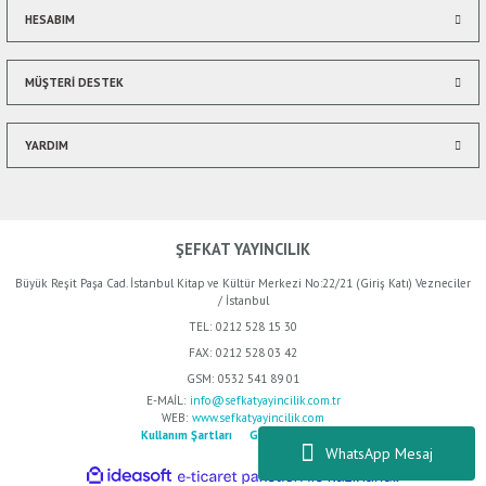
HESABIM
Gönder
MÜŞTERİ DESTEK
YARDIM
ŞEFKAT YAYINCILIK
Büyük Reşit Paşa Cad. İstanbul Kitap ve Kültür Merkezi No:22/21 (Giriş Katı) Vezneciler
/ İstanbul
TEL:
0212 528 15 30
FAX:
0212 528 03 42
GSM:
0532 541 89 01
E-MAİL:
info@sefkatyayincilik.com.tr
WEB:
www.sefkatyayincilik.com
Kullanım Şartları
Gizlilik Politikası
WhatsApp Mesaj
ideasoft
ile
e-