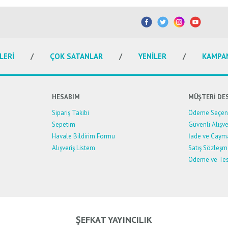
etersiz gördüğünüz noktaları öneri formunu kullanarak tarafımıza iletebilirsiniz.
Bu ürüne ilk yorumu siz yapın!
Yorum Yaz
LERİ
ÇOK SATANLAR
YENİLER
KAMPA
HESABIM
MÜŞTERİ DE
Sipariş Takibi
Ödeme Seçene
Sepetim
Güvenli Alışve
Havale Bildirim Formu
İade ve Caym
Alışveriş Listem
Satış Sözleşm
Ödeme ve Tes
Gönder
ŞEFKAT YAYINCILIK