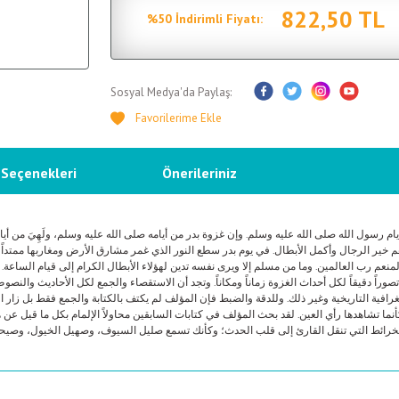
822,50 TL
%50 İndirimli Fiyatı:
Sosyal Medya'da Paylaş:
 Seçenekleri
Önerileriniz
م رسول الله صلى الله عليه وسلم. وإن غزوة بدر من أيامه صلى الله عليه وسلم، ولَهِيَ من أيام 
 خير الرجال وأكمل الأبطال. في يوم بدر سطع النور الذي غمر مشارق الأرض ومغاربها ممتداً 
لمنعم رب العالمين. وما من مسلم إلا ويرى نفسه تدين لهؤلاء الأبطال الكرام إلى قيام الساعة
 تصوراً دقيقاً لكل أحداث الغزوة زماناً ومكاناً. وتجد أن الاستقصاء والجمع لكل الأحاديث والنص
غرافية التاريخية وغير ذلك. وللدقة والضبط فإن المؤلف لم يكتف بالكتابة والجمع فقط بل زار 
ما تشاهدها رأي العين. لقد بحث المؤلف في كتابات السابقين محاولاً الإلمام بكل ما قيل عن ه
خرائط التي تنقل القارئ إلى قلب الحدث؛ وكأنك تسمع صليل السيوف، وصهيل الخيول، وصيحات ا