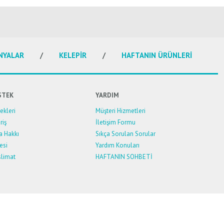
NYALAR
KELEPİR
HAFTANIN ÜRÜNLERİ
STEK
YARDIM
kleri
Müşteri Hizmetleri
riş
İletişim Formu
a Hakkı
Sıkça Sorulan Sorular
esi
Yardım Konuları
limat
HAFTANIN SOHBETİ