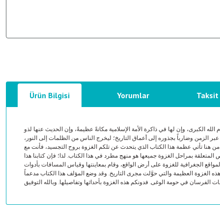
Ürün Bilgisi
Yorumlar
Taksit
الله الكبرى، وإن لها في ذاكرة الأمة الإسلامية مكانةً عظيمةً، وإن الحديث عنها لذو
عبر الزمن وضارباً بجذوره إلى أعماق التاريخ؛ ليخرج الناس من الظلمات إلى النور
. من هنا تأتي عظمة هذا الكتاب الذي يتحدث عن تلكم الغزوة بروح التجسيد، فأنت مع
وص المتعلقة بمراحل الغزوة جميعها هو منهج مطرد في هذا الكتاب. لذا؛ فإن كتابنا هذا
المواقع الجغرافية للغزوة على أرض الواقع، وقام بمعاينتها وقياس المسافات بأدوات
ذه الغزوة العظيمة والتي حوَّلت مجرى التاريخ. وقد وضع المؤلف هذا الكتاب مدعماً
لفرسان في حومة الوغى. فدونكم هذه الغزوة بأحداثها وتفاصيلها. وبالله التوفيق