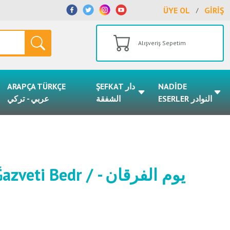
ÜYE OL
GİRİŞ
/
Alışveriş Sepetim
ARAPÇA TÜRKÇE
ŞEFKAT دار
NADİDE
ESERLER النوادر
الشفقة
عربي - تركي
edr / يوم الفرقان -