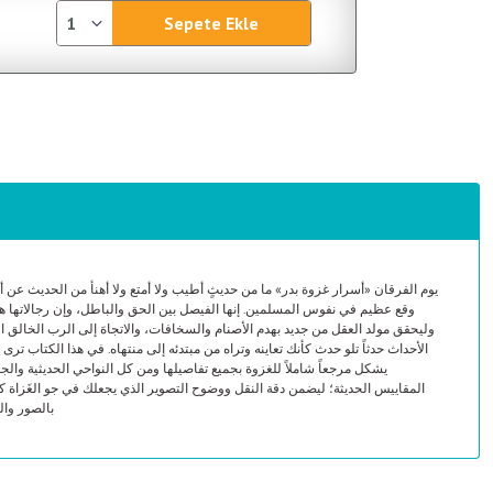
Sepete Ekle
يوم الفرقان «أسرار غزوة بدر» ما من حديثٍ أطيب ولا أمتع ولا أهنأ من الحديث عن أيا
وقع عظيم في نفوس المسلمين. إنها الفيصل بين الحق والباطل، وإن رجالاتها هم،
وليحقق مولد العقل من جديد بهدم الأصنام والسخافات، والاتجاهَ إلى الرب الخالق ا
الأحداث حدثاً تلو حدث كأنك تعاينه وتراه من مبتدئه إلى منتهاه. في هذا الكتاب ترى
يشكل مرجعاً شاملاً للغزوة بجميع تفاصيلها ومن كل النواحي الحديثية والج
المقاييس الحديثة؛ ليضمن دقة النقل ووضوح التصوير الذي يجعلك في جو الغَزاة كأن
بالصور وال